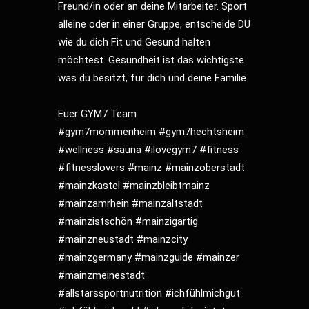
Freund/in oder an deine Mitarbeiter. Sport
alleine oder in einer Gruppe, entscheide DU
wie du dich Fit und Gesund halten
möchtest. Gesundheit ist das wichtigste
was du besitzt, für dich und deine Familie.
Euer GYM7 Team
#gym7mommenheim
#gym7hechtsheim
#wellness
#sauna
#ilovegym7
#fitness
#fitnesslovers
#mainz
#mainzoberstadt
#mainzkastel
#mainzbleibtmainz
#mainzamrhein
#mainzaltstadt
#mainzistschön
#mainzigartig
#mainzneustadt
#mainzcity
#mainzgermany
#mainzguide
#mainzer
#mainzmeinestadt
#allstarssportnutrition
#ichfühlmichgut