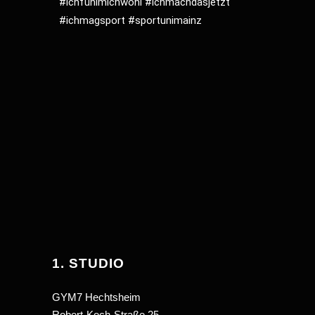
#ichfühlmichwohl
#ichmachdasjetzt
#ichmagsport
#sportunimainz
1. STUDIO
GYM7 Hechtsheim
Robert-Koch-Straße 25