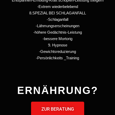
Entspannen-Erholung-Kraft schöpfen-Leistung steigern
-Extrem wiederbelebend
8.SPEZIAL BEI SCHLAGANFALL
-Schlaganfall
-Lähmungserscheinungen
-höhere Gedächtnis-Leistung
-bessere Mortorig
9. Hypnose
-Gewichtsreduzierung
-Persönlichkeits _Training
ERNÄHRUNG?
ZUR BERATUNG