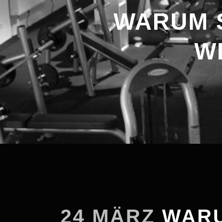
WARUM 
WI
24 MÄRZ
WARU