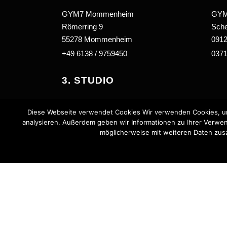
GYM7 Mommenheim
GYM
Römerring 9
Sche
55278 Mommenheim
091
+49 6138 / 9759450
0371
3. STUDIO
Gym7 Stadecken-Elsheim
Diese Webseite verwendet Cookies Wir verwenden Cookies, um 
Schulstraße 51
analysieren. Außerdem geben wir Informationen zu Ihrer Verwen
55271 Stadecken-Elsheim
möglicherweise mit weiteren Daten zusa
06130 5549966