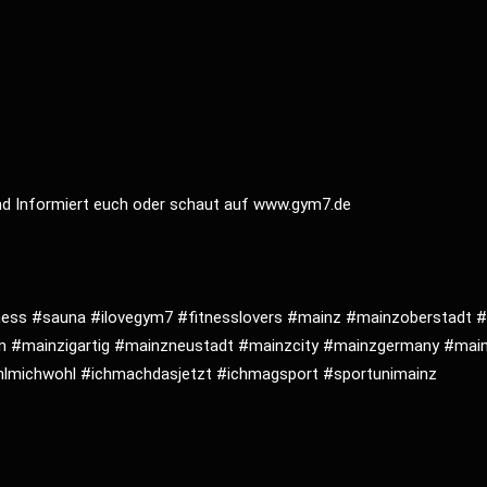
nd Informiert euch oder schaut auf
www.gym7.de
ness
#sauna
#ilovegym7
#fitnesslovers
#mainz
#mainzoberstadt
#
n
#mainzigartig
#mainzneustadt
#mainzcity
#mainzgermany
#main
hlmichwohl
#ichmachdasjetzt
#ichmagsport
#sportunimainz