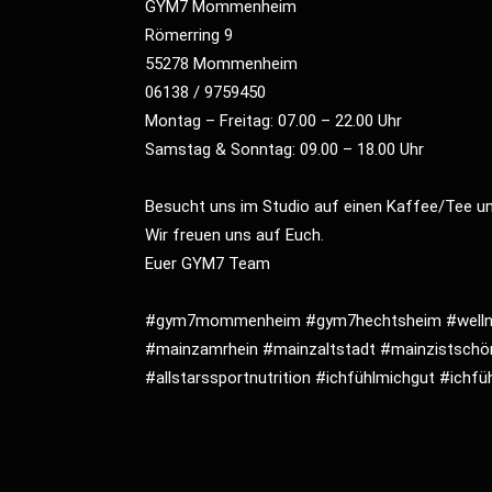
GYM7 Mommenheim
Römerring 9
55278 Mommenheim
06138 / 9759450
Montag – Freitag: 07.00 – 22.00 Uhr
Samstag & Sonntag: 09.00 – 18.00 Uhr
Besucht uns im Studio auf einen Kaffee/Tee u
Wir freuen uns auf Euch.
Euer GYM7 Team
#gym7mommenheim
#gym7hechtsheim
#well
#mainzamrhein
#mainzaltstadt
#mainzistschö
#allstarssportnutrition
#ichfühlmichgut
#ichfü